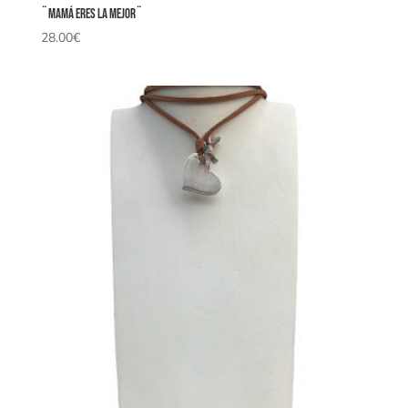
¨Mamá eres la mejor¨
28.00
€